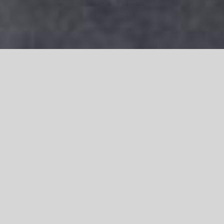
Situé rive gauche, à 10 min à pieds de la gare, la
Résidence M vous propose 4 appartement tout
équipés. Le stationnement est gratuit aux abords
de l’immeuble.
RÉSERVER
APPELER